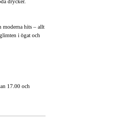
oda drycker.
h moderna hits – allt
glimten i ögat och
kan 17.00 och