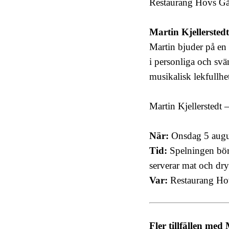
Restaurang Hovs Går
Martin Kjellerstedt
Martin bjuder på en 
i personliga och svä
musikalisk lekfullhe
Martin Kjellerstedt –
När:
Onsdag 5 augu
Tid:
Spelningen bör
serverar mat och dry
Var:
Restaurang Hov,
Fler tillfällen me