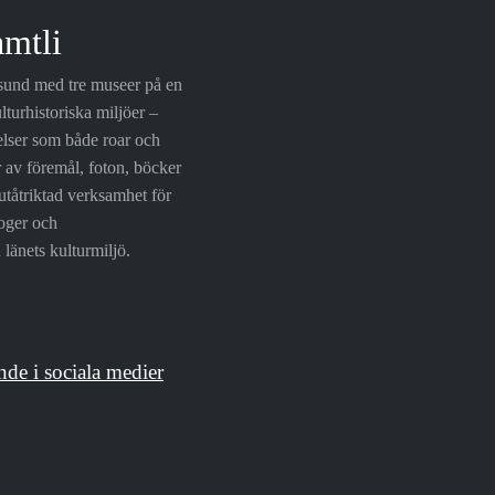
amtli
rsund med tre museer på en
lturhistoriska miljöer –
elser som både roar och
r av föremål, foton, böcker
utåtriktad verksamhet för
loger och
länets kulturmiljö.
nde i sociala medier