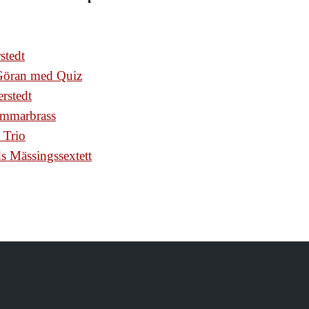
rstedt
 Göran med Quiz
erstedt
ammarbrass
 Trio
ds Mässingssextett