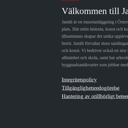
Välkommen till J
Jamtli är en museianläggning i Öste
plats. Här möts historia, konst och ku
tillsammans skapar det unika upplev
berör. Jamtli förvaltar stora samlinga
och konst. Vi bedriver också en stor 
allmänhet och skola, samt har arkeo
byggnadsantikvarier som jobbar med 
Integritetspolicy
Tillgänglighetsredogörelse
Hantering av otillbörligt betee