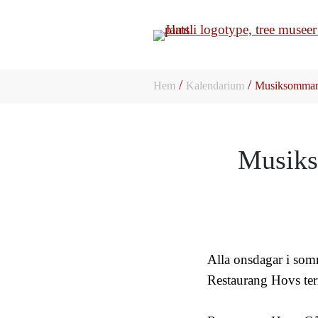
/
/
Hem
Kalendarium
Musiksommar i
Musiks
Alla onsdagar i somm
Restaurang Hovs ter