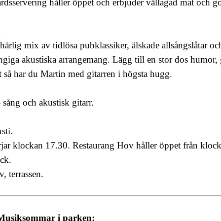
dsservering håller öppet och erbjuder vällagad mat och g
härlig mix av tidlösa pubklassiker, älskade allsångslåtar oc
ngiga akustiska arrangemang. Lägg till en stor dos humor, 
t så har du Martin med gitarren i högsta hugg.
 sång och akustisk gitarr.
sti.
jar klockan 17.30. Restaurang Hov håller öppet från kloc
ck.
 terrassen.
d Musiksommar i parken: