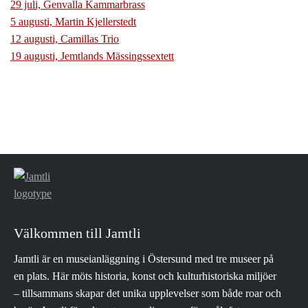
29 juli, Genvalla Kammarbrass
5 augusti, Martin Kjellerstedt
12 augusti, Camillas Trio
19 augusti, Jemtlands Mässingssextett
Välkommen till Jamtli
Jamtli är en museianläggning i Östersund med tre museer på
en plats. Här möts historia, konst och kulturhistoriska miljöer
– tillsammans skapar det unika upplevelser som både roar och