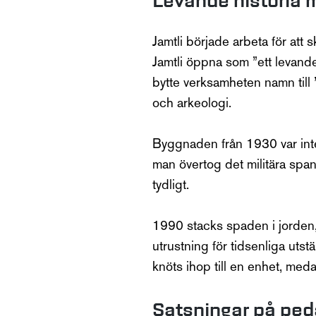
Levande historia 
Jamtli började arbeta för att
Jamtli öppna som ”ett levande 
bytte verksamheten namn till 
och arkeologi.
Byggnaden från 1930 var inte
man övertog det militära spa
tydligt.
1990 stacks spaden i jorden,
utrustning för tidsenliga uts
knöts ihop till en enhet, me
Satsningar på pe