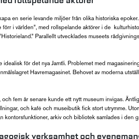
med rollspelande aktörer
 skapa en serie levande miljöer från olika historiska ep
förr i världen”, med rollspelande aktörer i de kulturhisto
”Historieland.” Parallellt utvecklades museets rådgivnin
 idealisk för det nya Jamtli. Problemet med magasinering
nnmålslagret Havremagasinet. Behovet av moderna utställn
 och fem år senare kunde ett nytt museum invigas. Äntli
tällningar, och kafé och museibutik fick stort utrymme. 
dan kontorsfunktioner, arkiv och bibliotek samlades i de
dagogisk verksamhet och eveneman