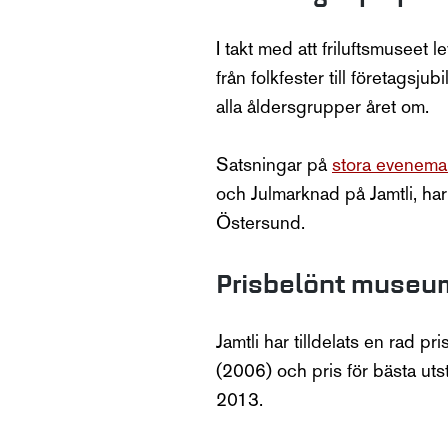
I takt med att friluftsmuseet 
från folkfester till företags
alla åldersgrupper året om.
Satsningar på
stora evenem
och Julmarknad på Jamtli, har 
Östersund.
Prisbelönt museu
Jamtli har tilldelats en rad p
(2006) och pris för bästa utst
2013.