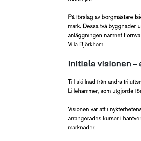
På förslag av borgmästare Is
mark. Dessa två byggnader ut
anläggningen namnet Fornvall
Villa Björkhem.
Initiala visionen –
Till skillnad från andra fril
Lillehammer, som utgjorde för
Visionen var att i nykterhete
arrangerades kurser i hantv
marknader.