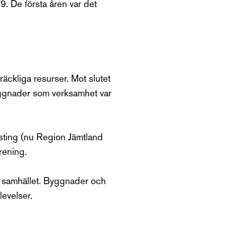
. De första åren var det
äckliga resurser. Mot slutet
yggnader som verksamhet var
dsting (nu Region Jämtland
rening.
v samhället. Byggnader och
plevelser.