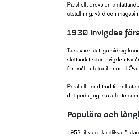
Parallellt drevs en omfattand
utställning, vård och magasine
1930 invigdes fö
Tack vare statliga bidrag kun
slottsarkitektur invigdes två
föremål och textilier med Ö
Parallellt med traditionell uts
det pedagogiska arbete som i 
Populära och långl
1953 tillkom “Jamtlikväll”, d