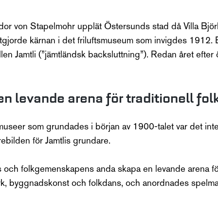
idor von Stapelmohr upplät Östersunds stad då Villa Bj
gjorde kärnan i det friluftsmuseum som invigdes 1912. Ef
en Jamtli (”jämtländsk backsluttning”). Redan året efte
 en levande arena för traditionell fol
uftsmuseer som grundades i början av 1900-talet var det i
ebilden för Jamtlis grundare.
ns och folkgemenskapens anda skapa en levande arena för t
erk, byggnadskonst och folkdans, och anordnades spelma