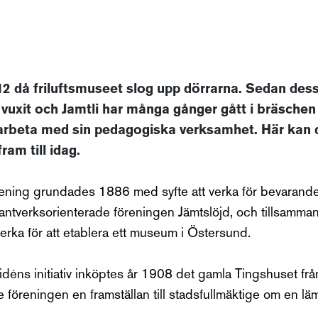
1912 då friluftsmuseet slog upp dörrarna. Sedan des
uxit och Jamtli har många gånger gått i bräschen
 arbeta med sin pedagogiska verksamhet. Här kan
ram till idag.
ening grundades 1886 med syfte att verka för bevarandet 
hantverksorienterade föreningen Jämtslöjd, och tillsamma
rka för att etablera ett museum i Östersund.
éns initiativ inköptes år 1908 det gamla Tingshuset från
föreningen en framställan till stadsfullmäktige om en lämp