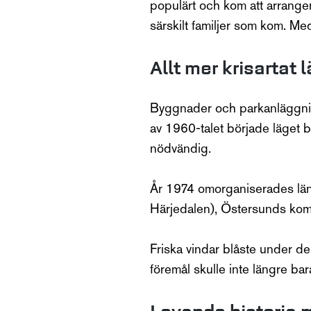
populärt och kom att arranger
särskilt familjer som kom. M
Allt mer krisartat
Byggnader och parkanläggninga
av 1960-talet började läget 
nödvändig.
År 1974 omorganiserades länsm
Härjedalen), Östersunds kom
Friska vindar blåste under 
föremål skulle inte längre bar