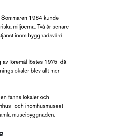
oker. Sommaren 1984 kunde
riska miljöerna. Två år senare
gstjänst inom byggnadsvård
 av föremål löstes 1975, då
ingslokaler blev allt mer
gen fanns lokaler och
Utomhus- och inomhusmuseet
n gamla museibyggnaden.
g