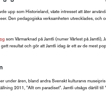
levde upp som Historieland, växte intresset att åter använ
jubileer. Den pedagogiska verksamheten utvecklades, och om
ang
som Vårmarknad på Jamtli (numer Vårfest på Jamtli), Jam
gett resultat och gör att Jamtli idag är ett av de mest pop
m
riser under åren, bland andra Svenskt kulturarvs museipri
ällning 2011, ”Allt om paradiset”. Jamtli utsågs därtill ti