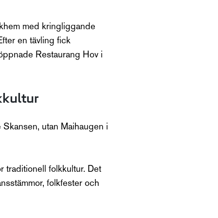
örkhem med kringliggande
ter en tävling fick
r öppnade Restaurang Hov i
kkultur
nte Skansen, utan Maihaugen i
raditionell folkkultur. Det
nsstämmor, folkfester och