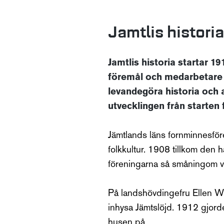
Jamtlis historia
Jamtlis historia startar 
föremål och medarbetare v
levandegöra historia och
utvecklingen från starten f
Jämtlands läns fornminnesför
folkkultur. 1908 tillkom den 
föreningarna så småningom ve
På landshövdingefru Ellen Wid
inhysa Jämtslöjd. 1912 gjorde 
husen på.