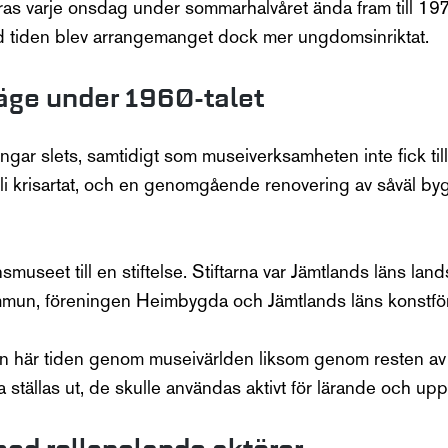
as varje onsdag under sommarhalvåret ända fram till 1979
ed tiden blev arrangemanget dock mer ungdomsinriktat.
 läge under 1960-talet
r slets, samtidigt som museiverksamheten inte fick tillr
bli krisartat, och en genomgående renovering av såväl b
useet till en stiftelse. Stiftarna var Jämtlands läns lan
mun, föreningen Heimbygda och Jämtlands läns konstfö
den här tiden genom museivärlden liksom genom resten a
a ställas ut, de skulle användas aktivt för lärande och up