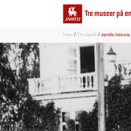
/
/
Hem
Om Jamtli
Jamtlis historia