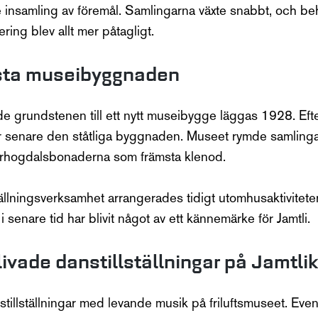
e insamling av föremål. Samlingarna växte snabbt, och beh
ring blev allt mer påtagligt.
rsta museibyggnaden
de grundstenen till ett nytt museibygge läggas 1928. Efte
 år senare den ståtliga byggnaden. Museet rymde samlinga
verhogdalsbonaderna som främsta klenod.
tällningsverksamhet arrangerades tidigt utomhusaktiviteter f
senare tid har blivit något av ett kännemärke för Jamtli.
ivade danstillställningar på Jamtlik
anstillställningar med levande musik på friluftsmuseet. E