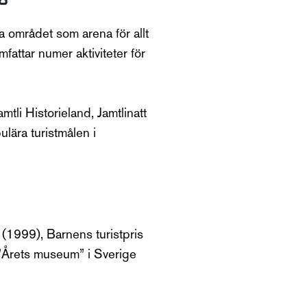
da området som arena för allt
fattar numer aktiviteter för
tli Historieland, Jamtlinatt
ulära turistmålen i
s (1999), Barnens turistpris
ll ”Årets museum” i Sverige