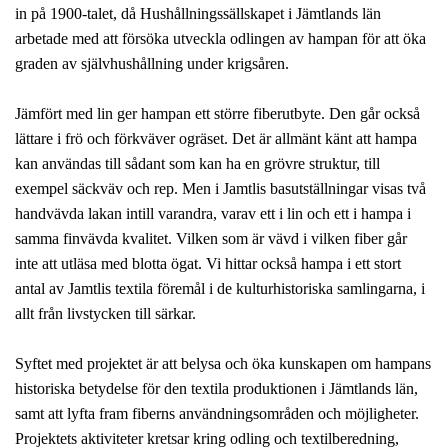
in på 1900-talet, då Hushållningssällskapet i Jämtlands län
arbetade med att försöka utveckla odlingen av hampan för att öka
graden av självhushållning under krigsåren.
Jämfört med lin ger hampan ett större fiberutbyte. Den går också
lättare i frö och förkväver ogräset. Det är allmänt känt att hampa
kan användas till sådant som kan ha en grövre struktur, till
exempel säckväv och rep. Men i Jamtlis basutställningar visas två
handvävda lakan intill varandra, varav ett i lin och ett i hampa i
samma finvävda kvalitet. Vilken som är vävd i vilken fiber går
inte att utläsa med blotta ögat. Vi hittar också hampa i ett stort
antal av Jamtlis textila föremål i de kulturhistoriska samlingarna, i
allt från livstycken till särkar.
Syftet med projektet är att belysa och öka kunskapen om hampans
historiska betydelse för den textila produktionen i Jämtlands län,
samt att lyfta fram fiberns användningsområden och möjligheter.
Projektets aktiviteter kretsar kring odling och textilberedning,