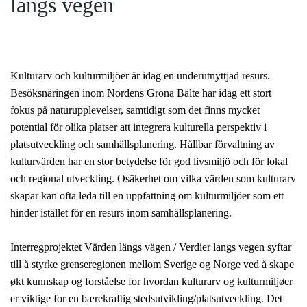
langs vegen
Kulturarv och kulturmiljöer är idag en underutnyttjad resurs.
Besöksnäringen inom Nordens Gröna Bälte har idag ett stort
fokus på naturupplevelser, samtidigt som det finns mycket
potential för olika platser att integrera kulturella perspektiv i
platsutveckling och samhällsplanering. Hållbar förvaltning av
kulturvärden har en stor betydelse för god livsmiljö och för lokal
och regional utveckling. Osäkerhet om vilka värden som kulturarv
skapar kan ofta leda till en uppfattning om kulturmiljöer som ett
hinder istället för en resurs inom samhällsplanering.
Interregprojektet Värden längs vägen / Verdier langs vegen syftar
till å styrke grenseregionen mellom Sverige og Norge ved å skape
økt kunnskap og forståelse for hvordan kulturarv og kulturmiljøer
er viktige for en bærekraftig stedsutvikling/platsutveckling. Det