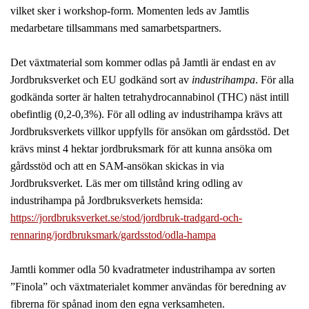
vilket sker i workshop-form. Momenten leds av Jamtlis
medarbetare tillsammans med samarbetspartners.
Det växtmaterial som kommer odlas på Jamtli är endast en av
Jordbruksverket och EU godkänd sort av
industrihampa
. För alla
godkända sorter är halten tetrahydrocannabinol (THC) näst intill
obefintlig (0,2-0,3%). För all odling av industrihampa krävs att
Jordbruksverkets villkor uppfylls för ansökan om gårdsstöd. Det
krävs minst 4 hektar jordbruksmark för att kunna ansöka om
gårdsstöd och att en SAM-ansökan skickas in via
Jordbruksverket. Läs mer om tillstånd kring odling av
industrihampa på Jordbruksverkets hemsida:
https://jordbruksverket.se/stod/jordbruk-tradgard-och-
rennaring/jordbruksmark/gardsstod/odla-hampa
Jamtli kommer odla 50 kvadratmeter industrihampa av sorten
”Finola” och växtmaterialet kommer användas för beredning av
fibrerna för spånad inom den egna verksamheten.