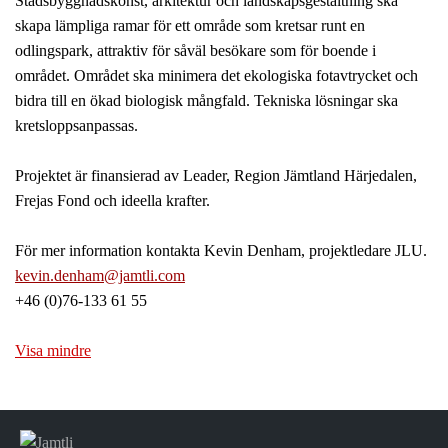
Stadsbyggnadskonst, arkitektur och landskapsgestaltning ska
skapa lämpliga ramar för ett område som kretsar runt en
odlingspark, attraktiv för såväl besökare som för boende i
området. Området ska minimera det ekologiska fotav­trycket och
bidra till en ökad biologisk mångfald. Tekniska lösningar ska
kretsloppsanpassas.
Projektet är finansierad av Leader, Region Jämtland Härjedalen,
Frejas Fond och ideella krafter.
För mer information kontakta Kevin Denham, projektledare JLU.
kevin.denham@jamtli.com
+46 (0)76-133 61 55
Visa mindre