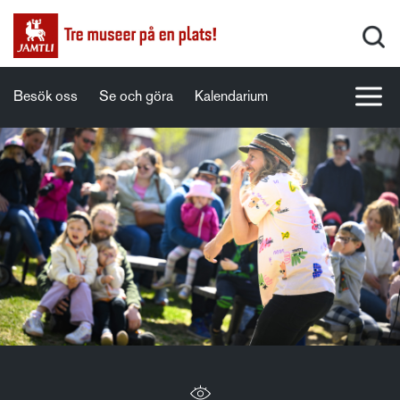
Besök oss
Se och göra
Kalendarium