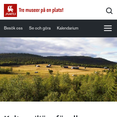
Besök oss
Se och göra
Kalendarium