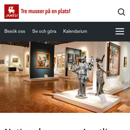
Besök oss
Se och göra
Kalendarium