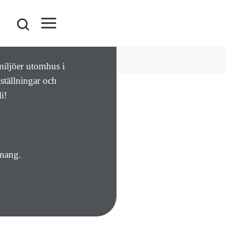
miljöer utomhus i
ställningar och
i!
emang.