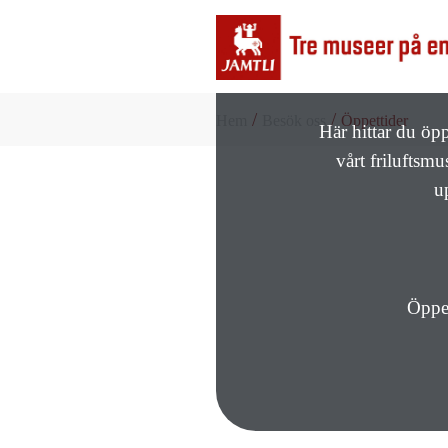
/
/
Hem
Besök oss
Öppettider
Här hittar du öp
vårt friluftsm
u
Öppet