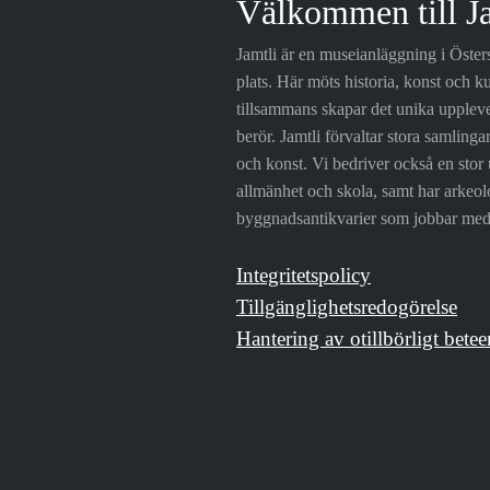
Välkommen till J
Jamtli är en museianläggning i Öste
plats. Här möts historia, konst och ku
tillsammans skapar det unika upplev
berör. Jamtli förvaltar stora samlinga
och konst. Vi bedriver också en stor 
allmänhet och skola, samt har arkeo
byggnadsantikvarier som jobbar med 
Integritetspolicy
Tillgänglighetsredogörelse
Hantering av otillbörligt betee