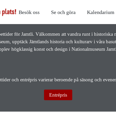
Besök oss
Se och göra
Kalendarium
Öppettider
pettider för Jamtli. Välkommen att vandra runt i historiska 
useum, upptäck Jämtlands historia och kulturarv i våra basut
pplev högklassig konst och design i Nationalmuseum Jamtl
tider och entrépris varierar beroende på säsong och even
Entrépris