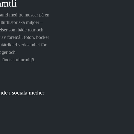
amtli
rsund med tre museer på en
lturhistoriska miljöer –
elser som både roar och
r av föremål, foton, böcker
utåtriktad verksamhet för
loger och
länets kulturmiljö.
nde i sociala medier