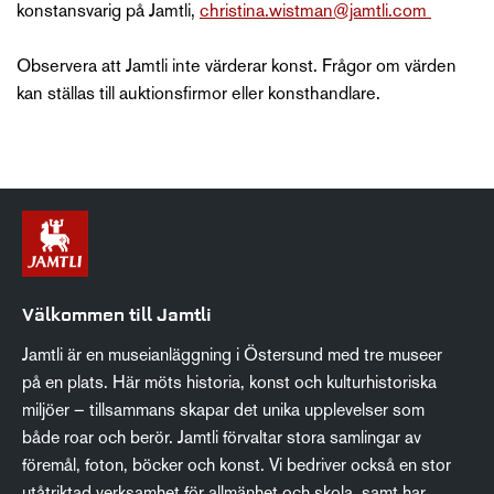
konstansvarig på Jamtli,
christina.wistman@jamtli.com
Observera att Jamtli inte värderar konst. Frågor om värden
kan ställas till auktionsfirmor eller konsthandlare.
Välkommen till Jamtli
Jamtli är en museianläggning i Östersund med tre museer
på en plats. Här möts historia, konst och kulturhistoriska
miljöer – tillsammans skapar det unika upplevelser som
både roar och berör. Jamtli förvaltar stora samlingar av
föremål, foton, böcker och konst. Vi bedriver också en stor
utåtriktad verksamhet för allmänhet och skola, samt har