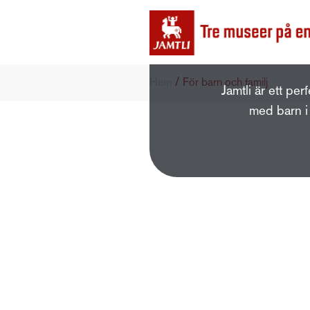
/
Hem
För barn och familj
Jamtli är ett per
med barn i 