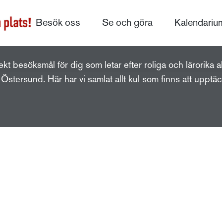
Besök oss
Se och göra
Kalendariu
För barn och familj
fekt besöksmål för dig som letar efter roliga och lärorika ak
Östersund. Här har vi samlat allt kul som finns att upptäc