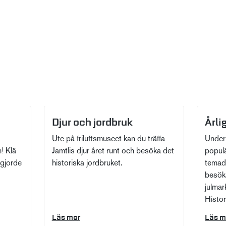
Djur och jordbruk
Årl
Ute på friluftsmuseet kan du träffa
Under 
n! Klä
Jamtlis djur året runt och besöka det
popul
 gjorde
historiska jordbruket.
temad
besöka
julma
Histor
Läs mer
Läs m