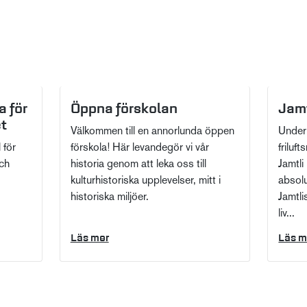
a för
Öppna förskolan
Jamt
et
Välkommen till en annorlunda öppen
Under
 för
förskola! Här levandegör vi vår
friluft
och
historia genom att leka oss till
Jamtli
kulturhistoriska upplevelser, mitt i
absolu
historiska miljöer.
Jamtli
liv...
Läs mer
Läs m