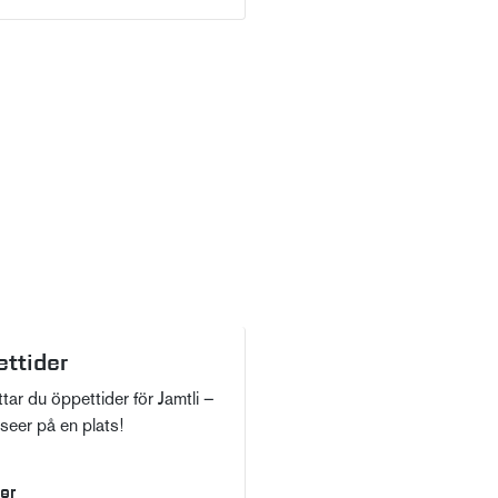
ttider
ttar du öppettider för Jamtli –
seer på en plats!
er