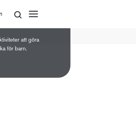
m
tiviteter att göra
ka för barn.