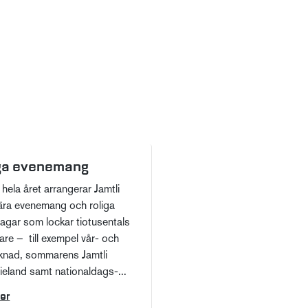
iga evenemang
hela året arrangerar Jamtli
ära evenemang och roliga
agar som lockar tiotusentals
re – till exempel vår- och
rknad, sommarens Jamtli
ieland samt nationaldags-...
er