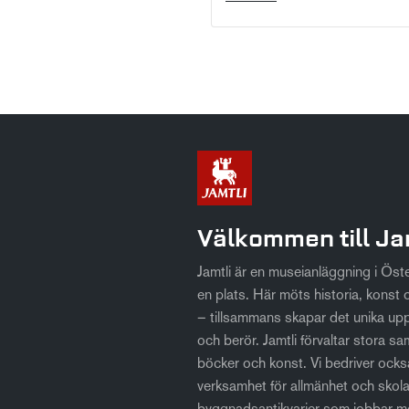
Välkommen till Ja
Jamtli är en museianläggning i Ös
en plats. Här möts historia, konst o
– tillsammans skapar det unika up
och berör. Jamtli förvaltar stora sa
böcker och konst. Vi bedriver också
verksamhet för allmänhet och skol