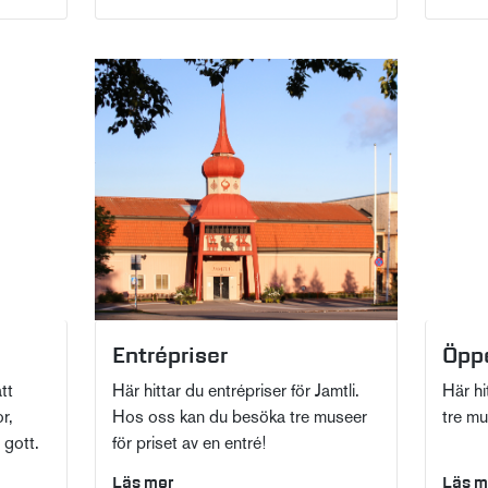
Entrépriser
Öppe
tt
Här hittar du entrépriser för Jamtli.
Här hi
r,
Hos oss kan du besöka tre museer
tre mu
 gott.
för priset av en entré!
Läs mer
Läs m