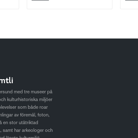
mtli
tersund med tre museer på
ch kulturhistoriska miljöer
plevelser som både roar
mlingar av föremål, foton,
 en stor utåtriktad
a, samt har arkeologer och