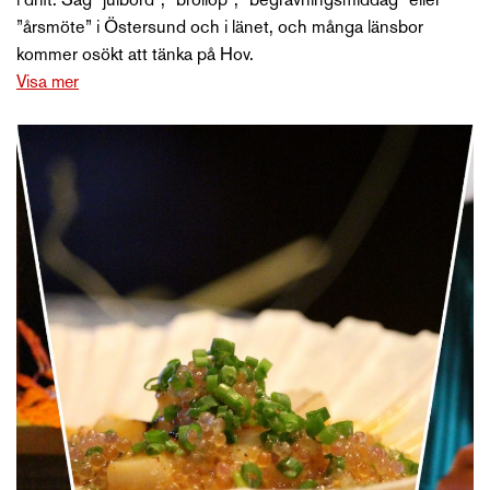
i drift. Säg ”julbord”, ”bröllop”, ”begravningsmiddag” eller
”årsmöte” i Östersund och i länet, och många länsbor
kommer osökt att tänka på Hov.
Visa mer