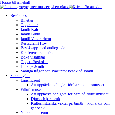
Hoppa till innehåll
Besök oss
Biljetter
Öppettider
Jamtli Kafé
Jamtli Butik
Jamtli Vandrarhem
Restaurang Hov
Besöksapp med audioguide
Konferens och möten
Boka visningar
Öppna förskolan
Hitta på Jamtli
Vanliga frågor och svar inför besök på Jamtli
Se och göra
Länsmuseet
Att upptäcka och göra för barn på länsmuseet
Friluftsmuseet
Att upptäcka och göra för barn på friluftsmuseet
Djur och jordbruk
Kulturhistoriska växter på Jamtli – klonarkiv och
genbank
Nationalmuseum Jamtli