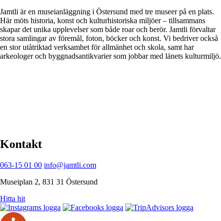
Jamtli är en museianläggning i Östersund med tre museer på en plats.
Här möts historia, konst och kulturhistoriska miljöer – tillsammans
skapar det unika upplevelser som både roar och berör. Jamtli förvaltar
stora samlingar av föremål, foton, böcker och konst. Vi bedriver också
en stor utåtriktad verksamhet för allmänhet och skola, samt har
arkeologer och byggnadsantikvarier som jobbar med länets kulturmiljö.
Integritetspolicy
Tillgänglighetsredogörelse
Hantering av otillbörligt beteende i sociala medier
Kontakt
063-15 01 00
info@jamtli.com
Museiplan 2, 831 31 Östersund
Hitta hit