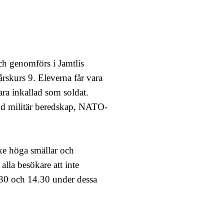
h genomförs i Jamtlis
rskurs 9. Eleverna får vara
ara inkallad som soldat.
höjd militär beredskap, NATO-
ke höga smällar och
lla besökare att inte
30 och 14.30 under dessa