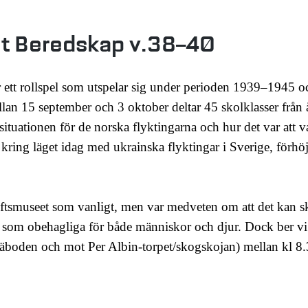
t Beredskap v.38–40
tt rollspel som utspelar sig under perioden 1939–1945 oc
lan 15 september och 3 oktober deltar 45 skolklasser från å
ituationen för de norska flyktingarna och hur det var att v
 vi kring läget idag med ukrainska flyktingar i Sverige, för
luftsmuseet som vanligt, men var medveten om att det kan s
 som obehagliga för både människor och djur. Dock ber vi a
äboden och mot Per Albin-torpet/skogskojan) mellan kl 8.