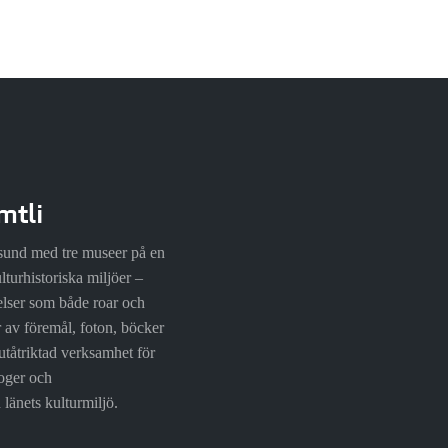
mtli
rsund med tre museer på en
lturhistoriska miljöer –
elser som både roar och
r av föremål, foton, böcker
utåtriktad verksamhet för
loger och
länets kulturmiljö.