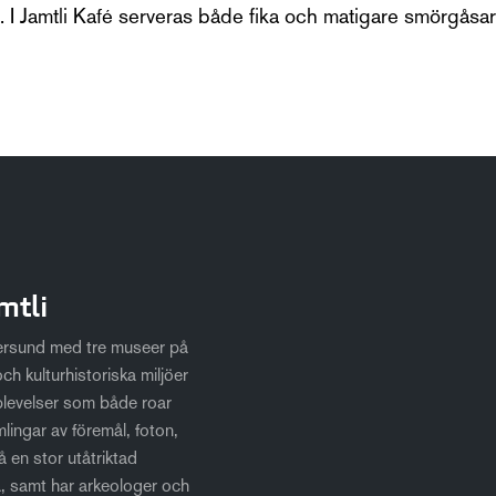
k. I Jamtli Kafé serveras både fika och matigare smörgåsar
mtli
tersund med tre museer på
ch kulturhistoriska miljöer
plevelser som både roar
mlingar av föremål, foton,
 en stor utåtriktad
a, samt har arkeologer och