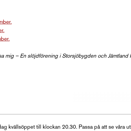
mber.
r.
ber.
sa mig – En slöjdförening i Storsjöbygden och
Jämtland 
dag kvällsöppet till klockan 20.30. Passa på att se våra u