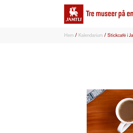
/
/
Hem
Kalendarium
Stickcafé i J