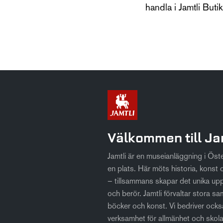
handla i Jamtli Buti
Välkommen till Ja
Jamtli är en museianläggning i Ös
en plats. Här möts historia, konst o
– tillsammans skapar det unika up
och berör. Jamtli förvaltar stora sa
böcker och konst. Vi bedriver också
verksamhet för allmänhet och skol