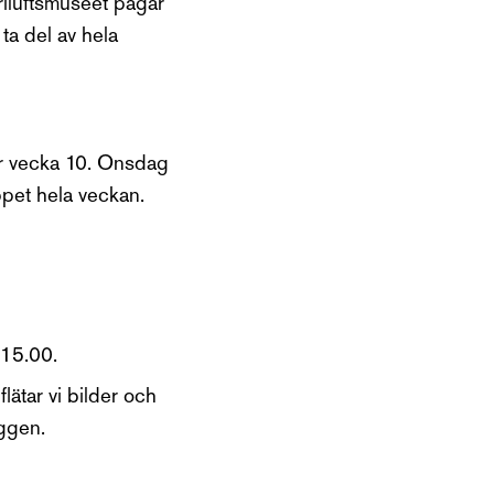
riluftsmuseet pågår
ta del av hela
er vecka 10. Onsdag
pet hela veckan.
15.00.
flätar vi bilder och
äggen.