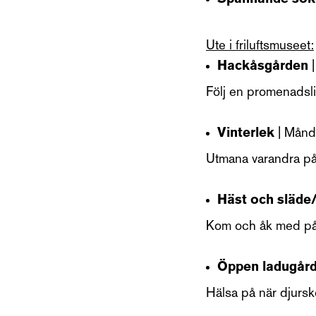
Ute i friluftsmuseet:
Hackåsgården
Följ en promenadslin
Vinterlek
| Månd
Utmana varandra på
Häst och släde
Kom och åk med på 
Öppen ladugår
Hälsa på när djurskö