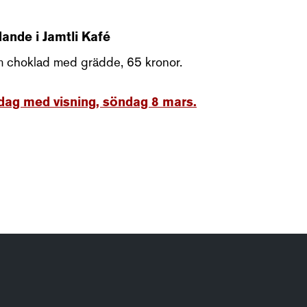
ande i Jamtli Kafé
m choklad med grädde, 65 kronor.
dag med visning, söndag 8 mars.