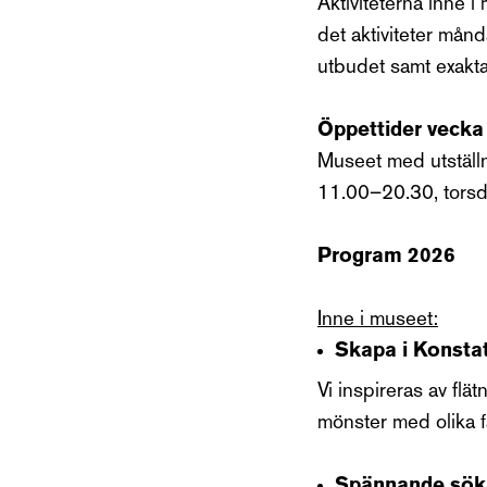
Aktiviteterna inne 
det aktiviteter mån
utbudet samt exakta
Öppettider vecka
Museet med utställn
11.00–20.30, torsd
Program 2026
Inne i museet:
Skapa i Konstat
Vi inspireras av flä
mönster med olika f
Spännande söka