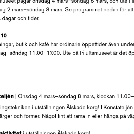
i museet pågår onsdag 4 mars–söndag 8 mars, och ute i f
dag 2 mars–söndag 8 mars. Se programmet nedan för att 
 dagar och tider.
 10
ingar, butik och kafé har ordinarie öppettider även und
ag–söndag 11.00–17.00. Ute på friluftsmuseet är det öp
eljén
| Onsdag 4 mars–söndag 8 mars, klockan 11.00–
tningstekniken i utställningen Älskade korg! I Konstateljén 
ärger och former. Något fint att rama in eller hänga på v
ktivitet
i utställningen Älskade korg!