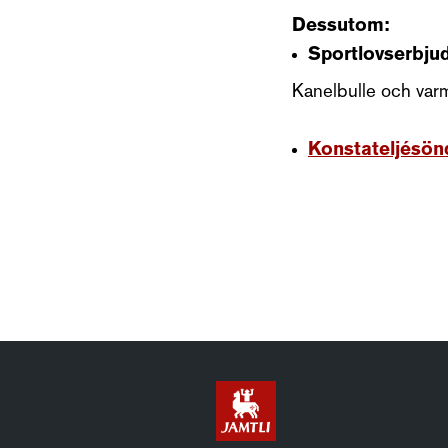
Dessutom:
Sportlovserbjud
Kanelbulle och var
Konstateljésön