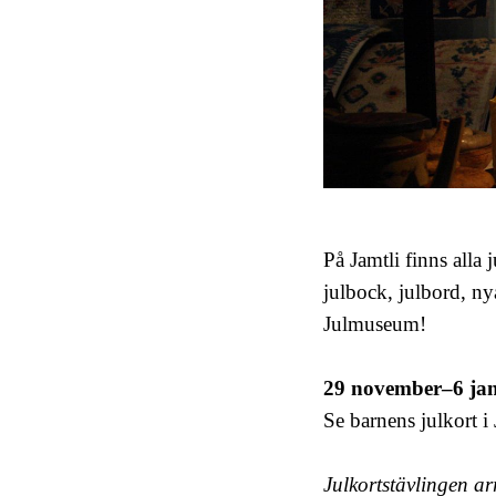
På Jamtli finns alla 
julbock, julbord, ny
Julmuseum!
29 november
–
6 ja
Se barnens julkort i 
Julkortstävlingen a