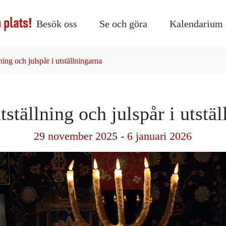
Besök oss
Se och göra
Kalendarium
lning och julspår i utställningarna
tställning och julspår i utstä
29 november 2025 - 6 januari 2026