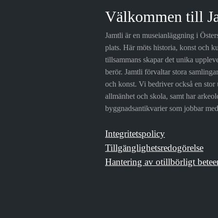
Välkommen till J
Jamtli är en museianläggning i Öste
plats. Här möts historia, konst och ku
tillsammans skapar det unika upplev
berör. Jamtli förvaltar stora samlinga
och konst. Vi bedriver också en stor 
allmänhet och skola, samt har arkeo
byggnadsantikvarier som jobbar med 
Integritetspolicy
Tillgänglighetsredogörelse
Hantering av otillbörligt betee