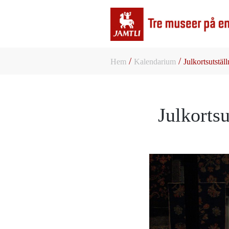
/
/
Hem
Kalendarium
Julkortsutstäl
Julkortsu