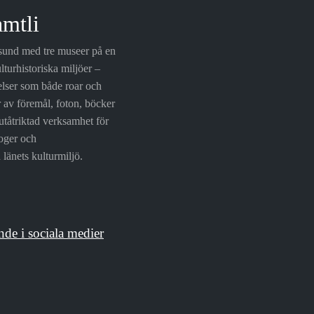
amtli
rsund med tre museer på en
lturhistoriska miljöer –
elser som både roar och
r av föremål, foton, böcker
utåtriktad verksamhet för
loger och
länets kulturmiljö.
nde i sociala medier