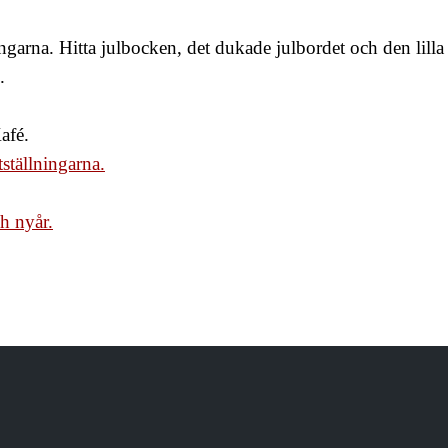
ningarna. Hitta julbocken, det dukade julbordet och den lil
d.
Kafé.
tställningarna.
ch nyår.