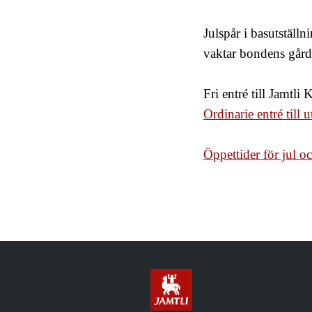
Julspår i basutställ
vaktar bondens går
Fri entré till Jamtli 
Ordinarie entré till u
Öppettider för jul o