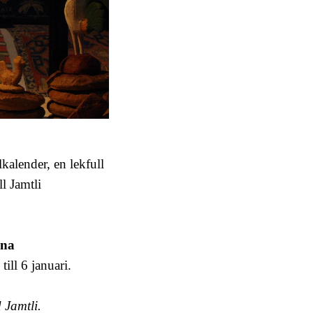
lkalender, en lekfull
l Jamtli
rna
till 6 januari.
d Jamtli.