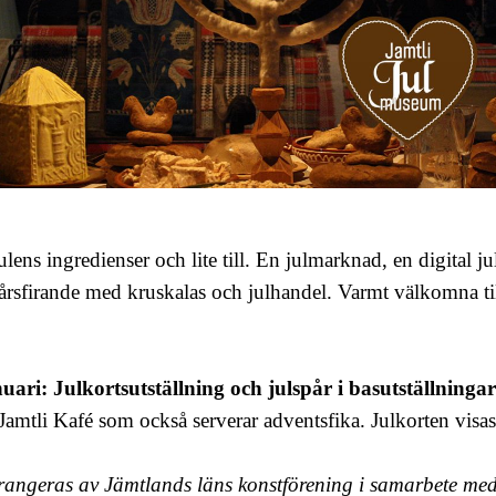
julens ingredienser och lite till. En julmarknad, en digital ju
årsfirande med kruskalas och julhandel. Varmt välkomna til
nuari:
Julkortsutställning
och julspår i basutställninga
Jamtli Kafé som också serverar adventsfika. Julkorten visas 
rrangeras av Jämtlands läns konstförening i samarbete me