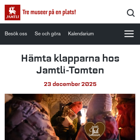
Besök oss
Se och göra
Kalendarium
Hämta klapparna hos
Jamtli-Tomten
23 december 2025