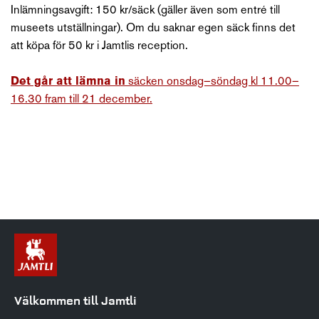
Inlämningsavgift: 150 kr/säck (gäller även som entré till
museets utställningar). Om du saknar egen säck finns det
att köpa för 50 kr i Jamtlis reception.
Det går att lämna in
säcken onsdag–söndag kl 11.00–
16.30 fram till 21 december.
Välkommen till Jamtli