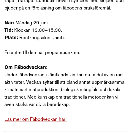
Tage ”TräTage” Lundquist lever i symbios med slöjden och
bjuder på en föreläsning om fäbodens bruksföremål.
När:
Måndag 29 juni.
Tid:
Klockan 13.00–15.30.
Plats:
Rentzhogsalen, Jamtli.
Fri entré till den här programpunkten.
Om Fäbodveckan:
Under fäbodveckan i Jämtlands län kan du ta del av en rad
aktiviteter. Veckan syftar till att bland annat uppmärksamma
klimatsmart matproduktion, biologisk mångfald och lokala
traditioner. Med kunskap om traditionella metoder kan vi
även stärka vår civila beredskap.
Läs mer om Fäbodveckan här!