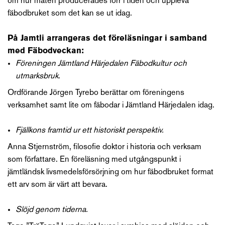
om hur maten producerades förr i tiden och uppleva
fäbodbruket som det kan se ut idag.
På Jamtli arrangeras det föreläsningar i samband
med Fäbodveckan:
Föreningen Jämtland Härjedalen Fäbodkultur och
utmarksbruk.
Ordförande Jörgen Tyrebo berättar om föreningens
verksamhet samt lite om fäbodar i Jämtland Härjedalen idag.
Fjällkons framtid ur ett historiskt perspektiv.
Anna Stjernström, filosofie doktor i historia och verksam
som författare. En föreläsning med utgångspunkt i
jämtländsk livsmedelsförsörjning om hur fäbodbruket format
ett arv som är värt att bevara.
Slöjd genom tiderna.