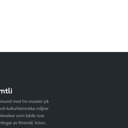
mtli
tersund med tre museer på
ch kulturhistoriska miljöer
plevelser som både roar
mlingar av föremål, foton,