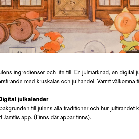
julens ingredienser och lite till. En julmarknad, en digital j
yårsfirande med kruskalas och julhandel. Varmt välkomna ti
gital julkalender
bakgrunden till julens alla traditioner och hur julfirandet 
 Jamtlis app. (Finns där appar finns).