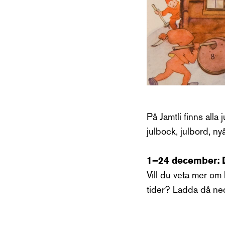
På Jamtli finns alla 
julbock, julbord, n
1–24 december: Di
Vill du veta mer om 
tider? Ladda då ned