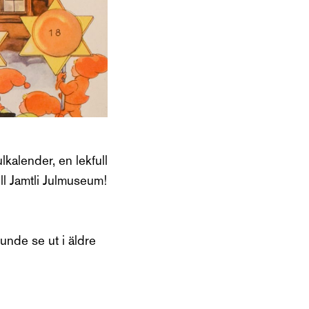
ulkalender, en lekfull
ll Jamtli Julmuseum!
kunde se ut i äldre