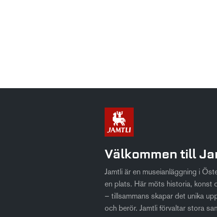
Välkommen till Ja
Jamtli är en museianläggning i Ös
en plats. Här möts historia, konst o
– tillsammans skapar det unika up
och berör. Jamtli förvaltar stora sa