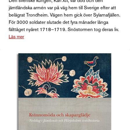
Den svenske kungen, Karl XII, var död och den
jämtländska armén var på väg hem till Sverige efter att
belägrat Trondheim. Vägen hem gick över Sylarnafjällen.
För 3000 soldater slutade det fyra månader långa
fälttåget nyåret 1718–1719. Snöstormen tog deras liv.
Läs mer