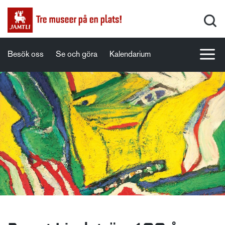
Besök oss
Se och göra
Kalendarium