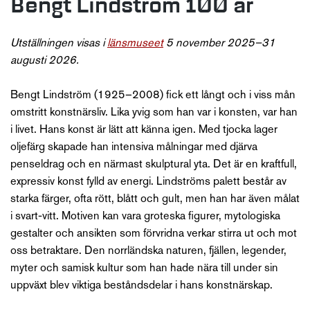
Bengt Lindström 100 år
Utställningen visas i
länsmuseet
5 november 2025–31
augusti 2026.
Bengt Lindström (1925–2008) fick ett långt och i viss mån
omstritt konstnärsliv. Lika yvig som han var i konsten, var han
i livet. Hans konst är lätt att känna igen. Med tjocka lager
oljefärg skapade han intensiva målningar med djärva
penseldrag och en närmast skulptural yta. Det är en kraftfull,
expressiv konst fylld av energi. Lindströms palett består av
starka färger, ofta rött, blått och gult, men han har även målat
i svart-vitt. Motiven kan vara groteska figurer, mytologiska
gestalter och ansikten som förvridna verkar stirra ut och mot
oss betraktare. Den norrländska naturen, fjällen, legender,
myter och samisk kultur som han hade nära till under sin
uppväxt blev viktiga beståndsdelar i hans konstnärskap.