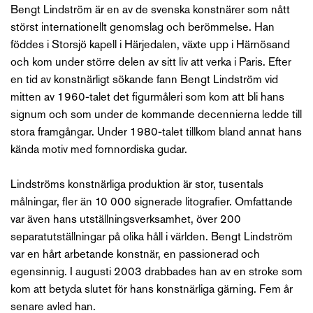
Bengt Lindström är en av de svenska konstnärer som nått
störst internationellt genomslag och berömmelse. Han
föddes i Storsjö kapell i Härjedalen, växte upp i Härnösand
och kom under större delen av sitt liv att verka i Paris. Efter
en tid av konstnärligt sökande fann Bengt Lindström vid
mitten av 1960-talet det figurmåleri som kom att bli hans
signum och som under de kommande decennierna ledde till
stora framgångar. Under 1980-talet tillkom bland annat hans
kända motiv med fornnordiska gudar.
Lindströms konstnärliga produktion är stor, tusentals
målningar, fler än 10 000 signerade litografier. Omfattande
var även hans utställningsverksamhet, över 200
separatutställningar på olika håll i världen. Bengt Lindström
var en hårt arbetande konstnär, en passionerad och
egensinnig. I augusti 2003 drabbades han av en stroke som
kom att betyda slutet för hans konstnärliga gärning. Fem år
senare avled han.