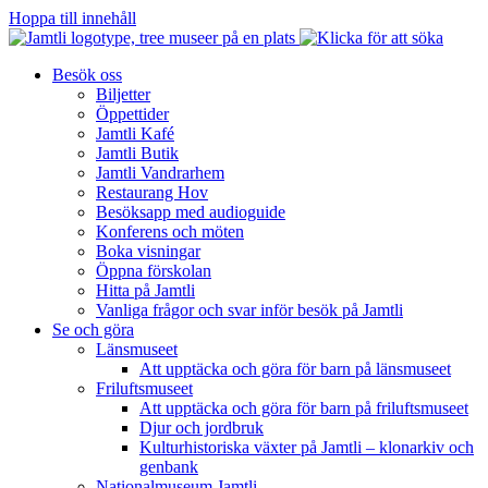
Hoppa till innehåll
Besök oss
Biljetter
Öppettider
Jamtli Kafé
Jamtli Butik
Jamtli Vandrarhem
Restaurang Hov
Besöksapp med audioguide
Konferens och möten
Boka visningar
Öppna förskolan
Hitta på Jamtli
Vanliga frågor och svar inför besök på Jamtli
Se och göra
Länsmuseet
Att upptäcka och göra för barn på länsmuseet
Friluftsmuseet
Att upptäcka och göra för barn på friluftsmuseet
Djur och jordbruk
Kulturhistoriska växter på Jamtli – klonarkiv och
genbank
Nationalmuseum Jamtli