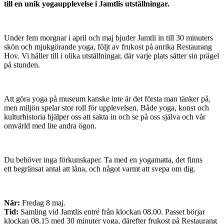
till en unik yogaupplevelse i Jamtlis utställningar.
Under fem morgnar i april och maj bjuder Jamtli in till 30 minuters
skön och mjukgörande yoga, följt av frukost på anrika Restaurang
Hov. Vi håller till i olika utställningar, där varje plats sätter sin prägel
på stunden.
Att göra yoga på museum kanske inte är det första man tänker på,
men miljön spelar stor roll för upplevelsen. Både yoga, konst och
kulturhistoria hjälper oss att sakta in och se på oss själva och vår
omvärld med lite andra ögon.
Du behöver inga förkunskaper. Ta med en yogamatta, det finns
ett begränsat antal att låna, och något varmt att svepa om dig.
När:
Fredag 8 maj.
Tid:
Samling vid Jamtlis entré från klockan 08.00. Passet börjar
klockan 08.15 med 30 minuter yoga, därefter frukost på Restaurang