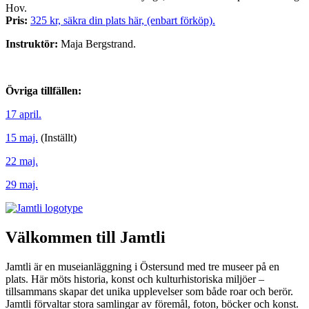
Hov.
Pris:
325 kr, säkra din plats här, (enbart förköp).
Instruktör:
Maja Bergstrand.
Övriga tillfällen:
17 april.
15 maj.
(Inställt)
22 maj.
29 maj.
Välkommen till Jamtli
Jamtli är en museianläggning i Östersund med tre museer på en
plats. Här möts historia, konst och kulturhistoriska miljöer –
tillsammans skapar det unika upplevelser som både roar och berör.
Jamtli förvaltar stora samlingar av föremål, foton, böcker och konst.