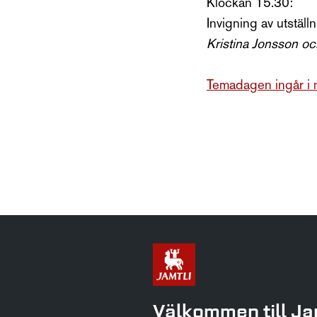
Klockan 15.30:
Invigning av utstäl
Kristina Jonsson o
Temadagen ingår i m
Välkommen till Ja