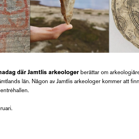
adag där Jamtlis arkeologer
berättar om arkeologiå
Jämtlands län. Någon av Jamtlis arkeologer kommer att finna
entréhallen.
uari.