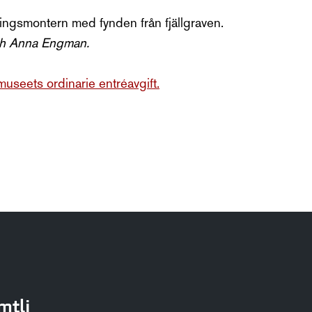
lningsmontern med fynden från fjällgraven.
ch Anna Engman.
useets ordinarie entréavgift.
mtli