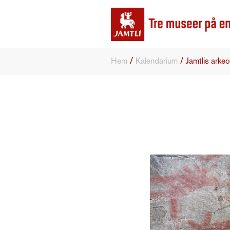
/
/
Hem
Kalendarium
Jamtlis arke