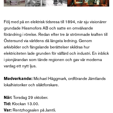
Följ med på en elektrisk tidsresa till 1894, när sju visionärer
grundade Hissmofors AB och satte en omvälvande
förändring i rörelse. Redan efter tre år strömmade kraften till
Östersund via världens då längsta ledning. Genom
arkivbilder och fängslande berättelser skildras hur
elektriciteten lade grunden för välfärd och industri. En inblick
i pionjärandan som tände regionen och gav vår moderna
vardag ett nytt ljus.
Medverkande:
Michael Häggmark, ordförande Jämtlands
lokalhistoriker och släktforskare.
När:
Torsdag 29 oktober.
Tid:
Klockan 13.00.
Var:
Rentzhogsalen på Jamtli.