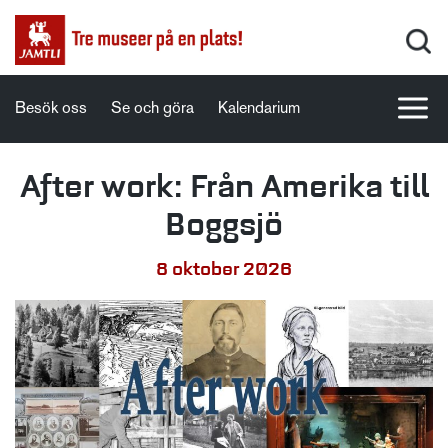
Besök oss
Se och göra
Kalendarium
After work: Från Amerika till
Boggsjö
8 oktober 2026