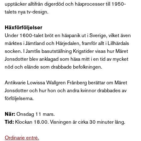
upptäcker alltifrån digerdöd och häxprocesser till 1950-
talets nya tv-design.
Häxförföljelser
Under 1600-talet bröt en häxpanik ut i Sverige, vilket även
märktes i Jämtland och Härjedalen, framför allt i Lillhärdals
socken. I Jamtlis basutställning Krigstider visas hur Märet
Jonsdotter blev anklagad som häxa mitt i en tid av mycket
nöd och elände som drabbade befolkningen.
Antikvarie Lowissa Wallgren Frånberg berättar om Märet
Jonsdotter och hur hon och andra kvinnor drabbades av
förföljelserna.
När:
Onsdag 11 mars.
Tid:
Klockan 18.00. Visningen är cirka 30 minuter lång.
Ordinarie entré.