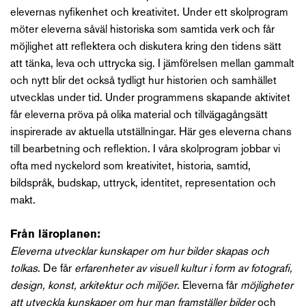
elevernas nyfikenhet och kreativitet. Under ett skolprogram
möter eleverna såväl historiska som samtida verk och får
möjlighet att reflektera och diskutera kring den tidens sätt
att tänka, leva och uttrycka sig. I jämförelsen mellan gammalt
och nytt blir det också tydligt hur historien och samhället
utvecklas under tid. Under programmens skapande aktivitet
får eleverna pröva på olika material och tillvägagångsätt
inspirerade av aktuella utställningar. Här ges eleverna chans
till bearbetning och reflektion. I våra skolprogram jobbar vi
ofta med nyckelord som kreativitet, historia, samtid,
bildspråk, budskap, uttryck, identitet, representation och
makt.
Från läroplanen:
Eleverna utvecklar kunskaper om hur bilder skapas och
tolkas
. De får
erfarenheter av visuell kultur i form av fotografi,
design, konst, arkitektur och miljöer
. Eleverna får
möjligheter
att utveckla kunskaper om hur man framställer bilder
och