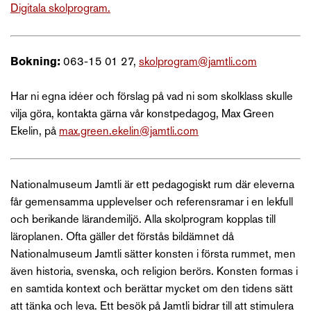
Digitala skolprogram.
Bokning:
063-15 01 27,
skolprogram@jamtli.com
Har ni egna idéer och förslag på vad ni som skolklass skulle
vilja göra, kontakta gärna vår konstpedagog, Max Green
Ekelin, på
max.green.ekelin@jamtli.com
Nationalmuseum Jamtli är ett pedagogiskt rum där eleverna
får gemensamma upplevelser och referensramar i en lekfull
och berikande lärandemiljö. Alla skolprogram kopplas till
läroplanen. Ofta gäller det förstås bildämnet då
Nationalmuseum Jamtli sätter konsten i första rummet, men
även historia, svenska, och religion berörs. Konsten formas i
en samtida kontext och berättar mycket om den tidens sätt
att tänka och leva. Ett besök på Jamtli bidrar till att stimulera